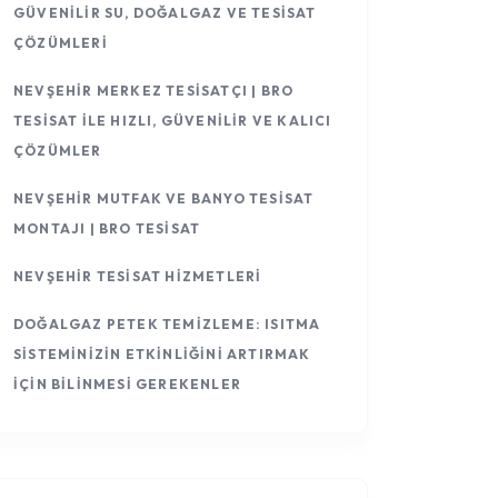
GÜVENILIR SU, DOĞALGAZ VE TESISAT
ÇÖZÜMLERI
NEVŞEHIR MERKEZ TESISATÇI | BRO
TESISAT ILE HIZLI, GÜVENILIR VE KALICI
ÇÖZÜMLER
NEVŞEHIR MUTFAK VE BANYO TESISAT
MONTAJI | BRO TESISAT
NEVŞEHIR TESISAT HIZMETLERI
DOĞALGAZ PETEK TEMIZLEME: ISITMA
SISTEMINIZIN ETKINLIĞINI ARTIRMAK
İÇIN BILINMESI GEREKENLER