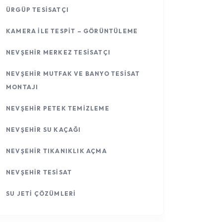
ÜRGÜP TESISATÇI
KAMERA ILE TESPIT – GÖRÜNTÜLEME
NEVŞEHIR MERKEZ TESISATÇI
NEVŞEHIR MUTFAK VE BANYO TESISAT
MONTAJI
NEVŞEHIR PETEK TEMIZLEME
NEVŞEHIR SU KAÇAĞI
NEVŞEHIR TIKANIKLIK AÇMA
NEVŞEHIR TESISAT
SU JETI ÇÖZÜMLERI