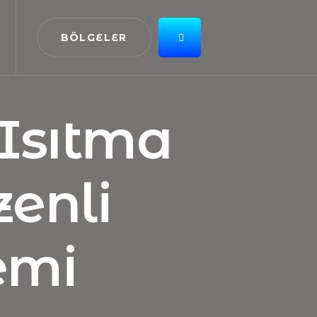
BÖLGELER
Isıtma
zenli
emi