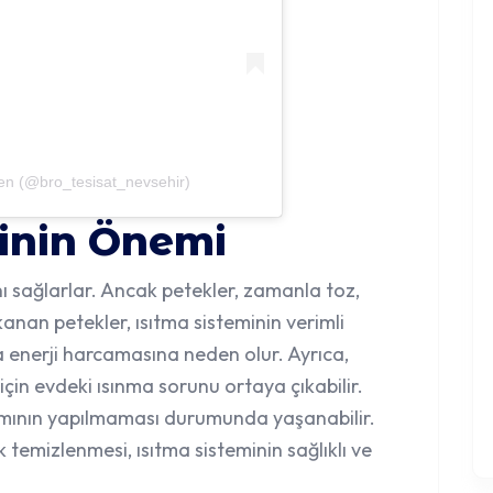
en (@bro_tesisat_nevsehir)
ğinin Önemi
ını sağlarlar. Ancak petekler, zamanla toz,
ıkanan petekler, ısıtma sisteminin verimli
 enerji harcamasına neden olur. Ayrıca,
için evdeki ısınma sorunu ortaya çıkabilir.
kımının yapılmaması durumunda yaşanabilir.
ak temizlenmesi
, ısıtma sisteminin sağlıklı ve