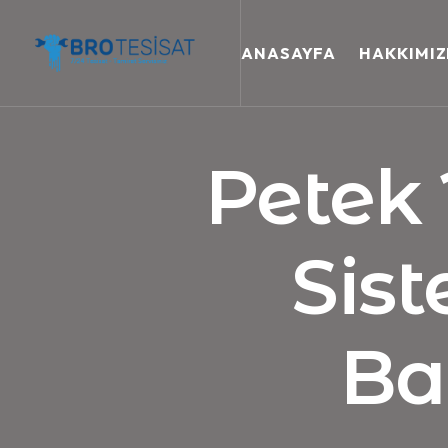
ANASAYFA
HAKKIMI
Petek
Sist
Ba