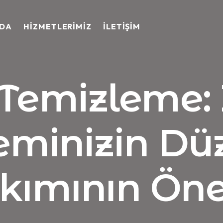
ZDA
HIZMETLERIMIZ
İLETIŞIM
 Temizleme: 
eminizin Dü
kımının Ön