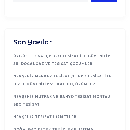
Son Yazılar
ÜRGÜP TESISATÇI: BRO TESISAT ILE GÜVENILIR
SU, DOĞALGAZ VE TESISAT ÇÖZÜMLERI
NEVŞEHIR MERKEZ TESISATÇI | BRO TESISAT ILE
HIZLI, GÜVENILIR VE KALICI ÇÖZÜMLER
NEVŞEHIR MUTFAK VE BANYO TESISAT MONTAJI |
BRO TESISAT
NEVŞEHIR TESISAT HIZMETLERI
DOĞALGAZ PETEK TEMIZLEME: ISITMA