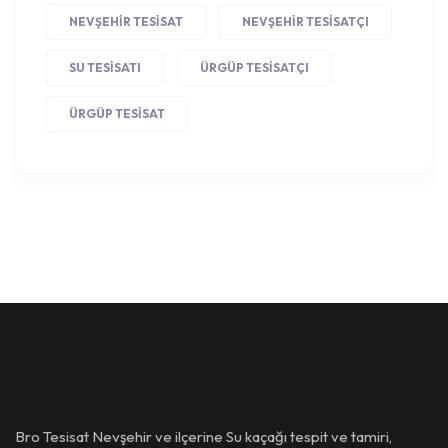
NEVŞEHIR TESISAT
NEVŞEHIR TESISATÇI
SU TESISATI
ÜRGÜP TESISATÇI
ÜRGÜP TESISAT
Bro Tesisat Nevşehir ve ilçerine Su kaçağı tespit ve tamiri,