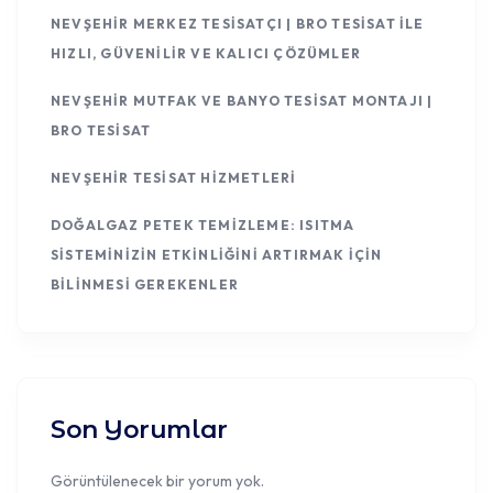
NEVŞEHIR MERKEZ TESISATÇI | BRO TESISAT ILE
HIZLI, GÜVENILIR VE KALICI ÇÖZÜMLER
NEVŞEHIR MUTFAK VE BANYO TESISAT MONTAJI |
BRO TESISAT
NEVŞEHIR TESISAT HIZMETLERI
DOĞALGAZ PETEK TEMIZLEME: ISITMA
SISTEMINIZIN ETKINLIĞINI ARTIRMAK İÇIN
BILINMESI GEREKENLER
Son Yorumlar
Görüntülenecek bir yorum yok.