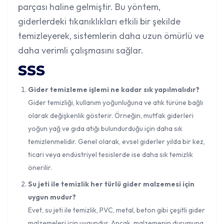
parçası haline gelmiştir. Bu yöntem,
giderlerdeki tıkanıklıkları etkili bir şekilde
temizleyerek, sistemlerin daha uzun ömürlü ve
daha verimli çalışmasını sağlar.
SSS
Gider temizleme işlemi ne kadar sık yapılmalıdır?
Gider temizliği, kullanım yoğunluğuna ve atık türüne bağlı
olarak değişkenlik gösterir. Örneğin, mutfak giderleri
yoğun yağ ve gıda atığı bulundurduğu için daha sık
temizlenmelidir. Genel olarak, evsel giderler yılda bir kez,
ticari veya endüstriyel tesislerde ise daha sık temizlik
önerilir.
Su jeti ile temizlik her türlü gider malzemesi için
uygun mudur?
Evet, su jeti ile temizlik, PVC, metal, beton gibi çeşitli gider
malzemeleri için uygundur. Ancak, malzemenin durumuna